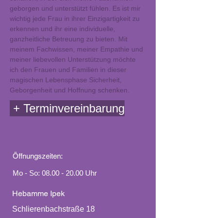
geborgen und unterstützt fühlen. Es ist mir
wichtig jede Frau in ihrer Einzigartigkeit zu
erkennen und ihr eine individuelle,
ganzheitliche Betreuung zu bieten. Mit
meinem Fachwissen, meiner Empathie und
meiner liebevollen Unterstützung möchte
ich den Frauen und Familien in dieser
magischen Lebensphase Sicherheit,
Geborgenheit und Hoffnung schenken.
+
Terminvereinbarung
Öffnungszeiten:
Mo - So:
08.00 - 20.00
Uhr
Hebamme Ipek
Schlierenbachstraße 18