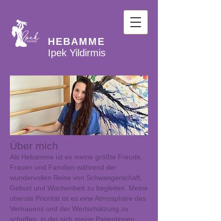
HEBAMME
Ipek Yildirmis
Über mich
Als Hebamme ist es meine größte Freude,
Frauen und Familien während der
wundervollen Reise von Schwangerschaft,
Geburt und Wochenbett zu begleiten. Meine
oberste Priorität ist es eine Atmosphäre des
Vertrauens und der Wertschätzung zu
schaffen, in der sich meine Patientinnen